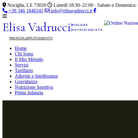
Nociglia, LE 73020
Lunedì 18:30–21:00 · Sabato e Domenica:
+39 346 1846341
info@elisavadrucci.it
Elisa
Vadrucci
BIOLOGA
NUTRIZIONISTA
PRENOTA APPUNTAMENTO
Home
Chi Sono
Il Mio Metodo
Servizi
Tariffario
Allergie e Intolleranze
Gravidanza
Nutrizione Sportiva
Prima Infanzia