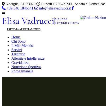
Nociglia, LE 73020
Lunedì 18:30–21:00 · Sabato e Domenica:
+39 346 1846341
info@elisavadrucci.it
Elisa
Vadrucci
BIOLOGA
NUTRIZIONISTA
PRENOTA APPUNTAMENTO
Home
Chi Sono
Il Mio Metodo
Servizi
Tariffario
Allergie e Intolleranze
Gravidanza
Nutrizione Sportiva
Prima Infanzia