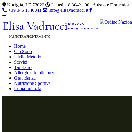
Nociglia, LE 73020
Lunedì 18:30–21:00 · Sabato e Domenica:
+39 346 1846341
info@elisavadrucci.it
Elisa
Vadrucci
BIOLOGA
NUTRIZIONISTA
PRENOTA APPUNTAMENTO
Home
Chi Sono
Il Mio Metodo
Servizi
Tariffario
Allergie e Intolleranze
Gravidanza
Nutrizione Sportiva
Prima Infanzia