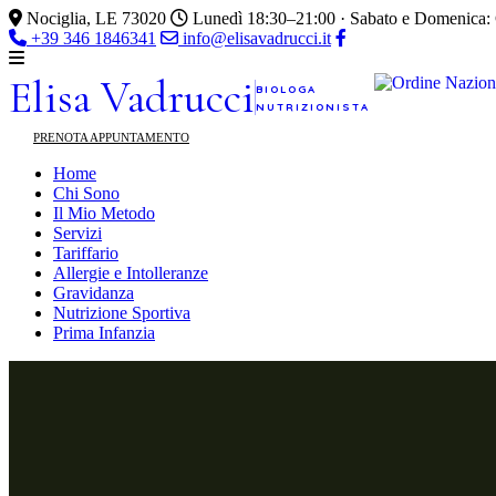
Nociglia, LE 73020
Lunedì 18:30–21:00 · Sabato e Domenica:
+39 346 1846341
info@elisavadrucci.it
Elisa
Vadrucci
BIOLOGA
NUTRIZIONISTA
PRENOTA APPUNTAMENTO
Home
Chi Sono
Il Mio Metodo
Servizi
Tariffario
Allergie e Intolleranze
Gravidanza
Nutrizione Sportiva
Prima Infanzia